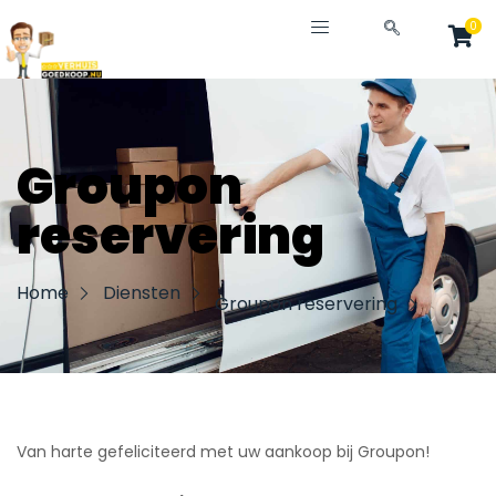
Ga
0
naar
de
inhoud
Groupon
reservering
Home
Diensten
Groupon reservering
Van harte gefeliciteerd met uw aankoop bij Groupon!