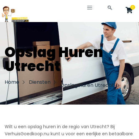
Ga
0
naar
de
inhoud
Opslag Huren
Utrecht
Home
Diensten
Opslag Huren Utrecht
Wilt u een opslag huren in de regio van Utrecht? Bij
VerhuisGoedkoop.nu kunt u voor een eerlijke en betaalbare