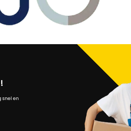
!
g snel en