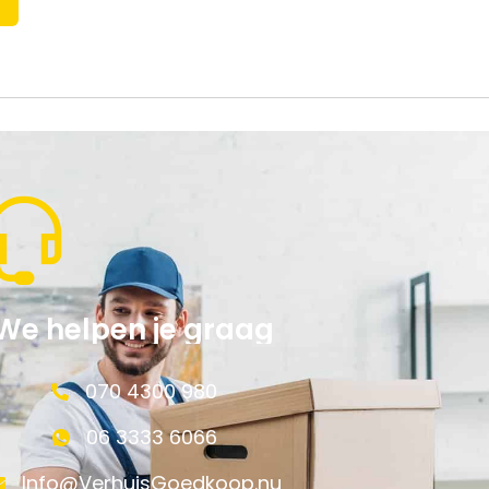
We helpen je graag
070 4300 980
06 3333 6066
Info@VerhuisGoedkoop.nu