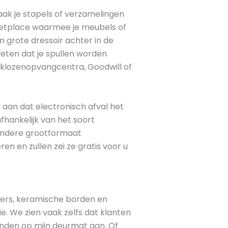
aak je stapels of verzamelingen
ketplace waarmee je meubels of
n grote dressoir achter in de
eten dat je spullen worden
daklozenopvangcentra, Goodwill of
 aan dat electronisch afval het
 afhankelijk van het soort
f andere grootformaat
n en zullen zei ze gratis voor u
ouders, keramische borden en
. We zien vaak zelfs dat klanten
nden op mijn deurmat aan. Of