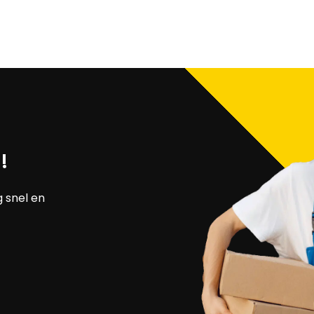
!
g snel en