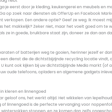
nodig hebt
ga je eerst door je kleding, keukengerei en meubels en m
. Ga op zoek naar diensten als OfferUp en Facebook Mar
unt verkopen. Een andere optie? Geef ze weg. Ik moest mij
s het makkelijk? Zeker niet, maar het voelt goed om te w
als ze in goede, bruikbare staat zijn, doneer ze dan aan 
raten of batterijen weg te gooien, herinner jezelf er dan
 een dienst die de dichtstbijzijnde recycling locatie vindt,
 U kunt ook kijken bij uw dichtstbijzijnde Media markt (o
 uw oude telefoons, opladers en algemene gadgets inlevere
in kleren en linnengoed
maar geloof ons, het werkt altijd. Het wikkelen van lepelh
of linnengoed is de perfecte vervanging voor noppenfolie
n wintersokken stoppen, en ze komen dan zelfs ongescho