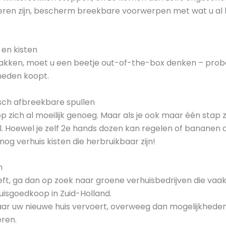
eren zijn, bescherm breekbare voorwerpen met wat u al 
 en kisten
akken, moet u een beetje out-of-the-box denken – probee
heden koopt.
gisch afbreekbare spullen
is op zich al moeilijk genoeg. Maar als je ook maar één st
l. Hoewel je zelf 2e hands dozen kan regelen of bananen
nog verhuis kisten die herbruikbaar zijn!
n
ft, ga dan op zoek naar groene verhuisbedrijven die vaak 
uisgoedkoop in Zuid-Holland.
n naar uw nieuwe huis vervoert, overweeg dan mogelijkhed
eren.