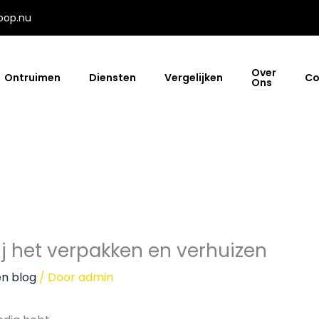
oop.nu
Over
Ontruimen
Diensten
Vergelijken
Co
Ons
j het verpakken en verhuizen
en blog
/ Door
admin