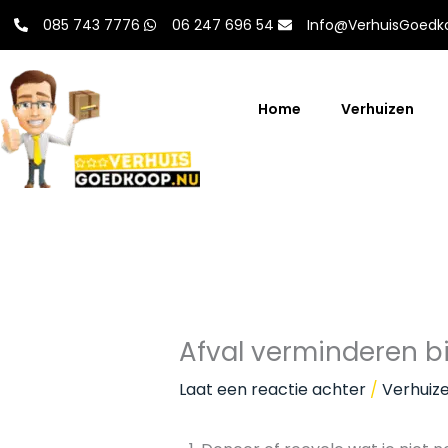
Ga
085 743 7776
06 247 696 54
Info@VerhuisGoedk
naar
de
inhoud
Home
Verhuizen
Afval verminderen bi
Laat een reactie achter
/
Verhuiz