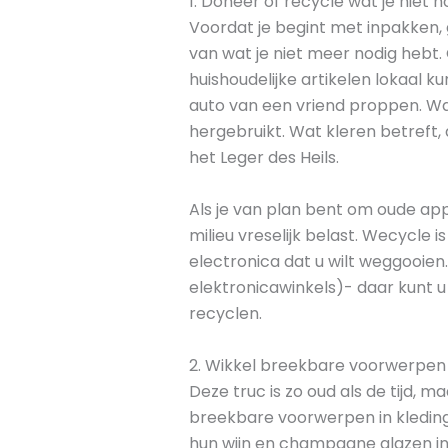
1. Doneer of recycle wat je niet 
Voordat je begint met inpakken, 
van wat je niet meer nodig hebt
huishoudelijke artikelen lokaal k
auto van een vriend proppen. Wa
hergebruikt. Wat kleren betreft, 
het Leger des Heils.
Als je van plan bent om oude appa
milieu vreselijk belast. Wecycle is
electronica dat u wilt weggooien.
elektronicawinkels)- daar kunt u
recyclen.
2. Wikkel breekbare voorwerpen 
Deze truc is zo oud als de tijd, 
breekbare voorwerpen in kleding 
hun wijn en champagne glazen i