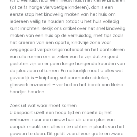
Als u verhuist naar een nieuw huis met kleine kinderen
(of zelfs harige viervoetige kinderen), dan is een
eerste stap het kindveilig maken van het huis om
iedereen veilig te houden totdat u het huis volledig
kunt inrichten. Bekijk ons artikel over het snel kindveilig
maken van een huis op de verhuisdag, met tips zoals
het creëren van een aparte, kindvrije zone voor
weggegooid verpakkingsmateriaal en het controleren
van alle ramen om er zeker van te zijn dat ze goed
gesloten zijn en er geen lange hangende koorden van
de jaloezieën afkomen. En natuurlijk moet u alles wat
gevaarlijk is – kniptang, schoonmaakmiddelen,
glaswerk enzovoort – ver buiten het bereik van kleine
handjes houden.
Zoek uit wat waar moet komen
U bespaart uzelf een hoop tijd en moeite bij het
verhuizen naar een nieuw huis als u een plan van
aanpak maakt om alles in te richten in plaats van het
gewoon te doen. Dit geldt vooral voor grote en zware