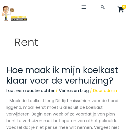
Ga
0
naar
de
inhoud
Rent
Hoe maak ik mijn koelkast
Hoe
maak
klaar voor de verhuizing?
ik
mijn
Laat een reactie achter
/
Verhuizen blog
/ Door
admin
koelkast
1. Maak de koelkast leeg Dit lijkt misschien voor de hand
klaar
liggend, maar eerst moet u alles uit de koelkast
voor
verwijderen. Begin een week of zo voordat je van plan
de
bent te verhuizen met het opeten van al het gekoelde
verhuizing?
voedsel dat je niet per se mee wilt nemen. Vergeet niet